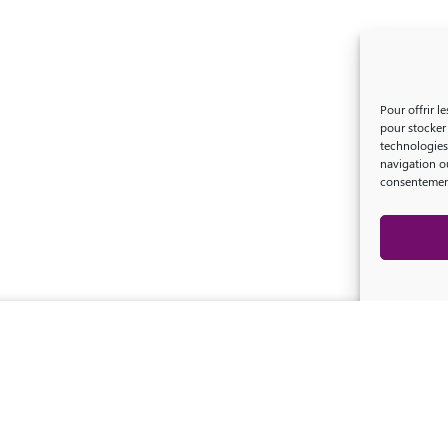
Pour offrir l
pour stocker 
technologies
navigation ou
consentement 
NOS RECHERCHES
se déclinent en 4 axes
Plasmodium
Sporozoïtes
Hypnozoïtes
Vaccins et