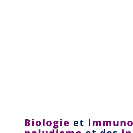
Biologie
et I
mmuno
paludisme
et des
in