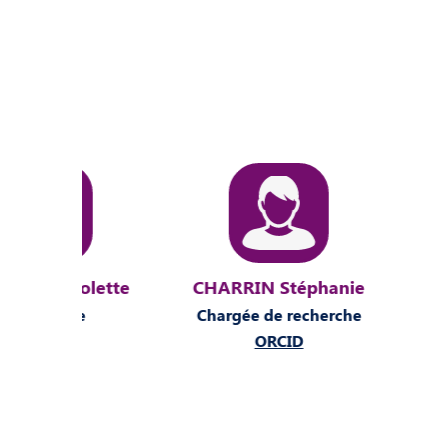
lette
CHARRIN Stéphanie
DAS Sa
e
Chargée de recherche
Doctor
ORCID