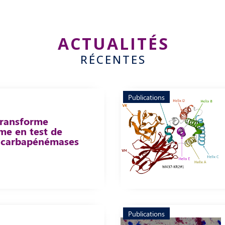
ACTUALITÉS
RÉCENTES
Publications
transforme
me en test de
s carbapénémases
Publications