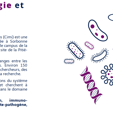
gie
et
s (Cimi) est une
iée à Sorbonne
 le campus de la
ite de la Pitié-
anges entre les
rs. Environ 150
 chercheurs, des
la recherche.
ions du système
 et cherchent à
dans le domaine
on, immuno-
te-pathogène,