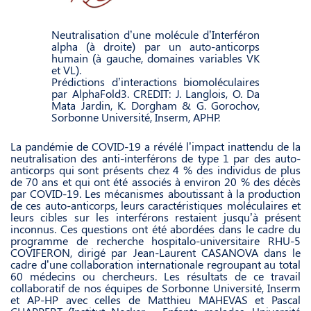
Neutralisation d’une molécule d’Interféron
alpha (à droite) par un auto-anticorps
humain (à gauche, domaines variables VK
et VL).
Prédictions d’interactions biomoléculaires
par AlphaFold3. CREDIT: J. Langlois, O. Da
Mata Jardin, K. Dorgham & G. Gorochov,
Sorbonne Université, Inserm, APHP.
La pandémie de COVID-19 a révélé l’impact inattendu de la
neutralisation des anti-interférons de type 1 par des auto-
anticorps qui sont présents chez 4 % des individus de plus
de 70 ans et qui ont été associés à environ 20 % des décès
par COVID-19. Les mécanismes aboutissant à la production
de ces auto-anticorps, leurs caractéristiques moléculaires et
leurs cibles sur les interférons restaient jusqu’à présent
inconnus. Ces questions ont été abordées dans le cadre du
programme de recherche hospitalo-universitaire RHU-5
COVIFERON, dirigé par Jean-Laurent CASANOVA dans le
cadre d’une collaboration internationale regroupant au total
60 médecins ou chercheurs. Les résultats de ce travail
collaboratif de nos équipes de Sorbonne Université, Inserm
et AP-HP avec celles de Matthieu MAHEVAS et Pascal