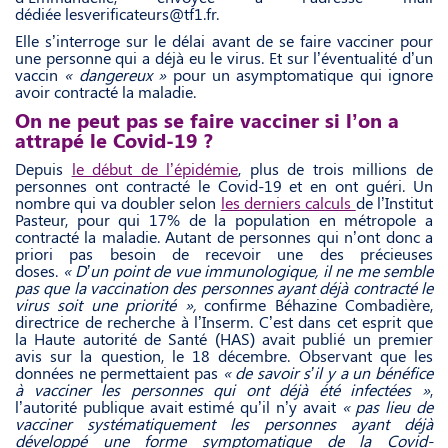
dédiée lesverificateurs@tf1.fr.
Elle s’interroge sur le délai avant de se faire vacciner pour
une personne qui a déjà eu le virus. Et sur l’éventualité d’un
vaccin
« dangereux »
pour un asymptomatique qui ignore
avoir contracté la maladie.
On ne peut pas se faire vacciner si l’on a
attrapé le Covid-19 ?
Depuis
le début de l’épidémie
, plus de trois millions de
personnes ont contracté le Covid-19 et en ont guéri. Un
nombre qui va doubler selon
les derniers calculs
de l’Institut
Pasteur, pour qui 17% de la population en métropole a
contracté la maladie. Autant de personnes qui n’ont donc a
priori pas besoin de recevoir une des précieuses
doses.
« D’un point de vue immunologique, il ne me semble
pas que la vaccination des personnes ayant déjà contracté le
virus soit une priorité »,
confirme Béhazine Combadière,
directrice de recherche à l’Inserm. C’est dans cet esprit que
la Haute autorité de Santé (HAS) avait publié un premier
avis sur la question, le 18 décembre. Observant que les
données ne permettaient pas
« de savoir s’il y a un bénéfice
à vacciner les personnes qui ont déjà été infectées »
,
l’autorité publique avait estimé qu’il n’y avait
« pas lieu de
vacciner systématiquement les personnes ayant déjà
développé une forme symptomatique de la Covid-