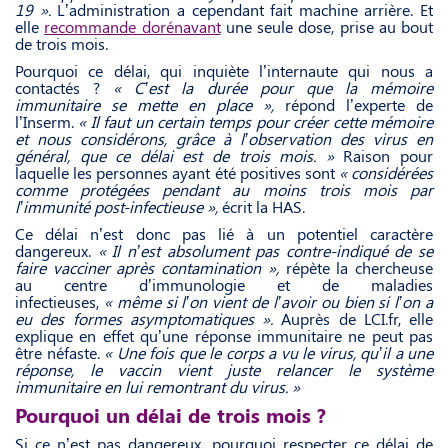
19 ».
L’administration a cependant fait machine arrière. Et
elle
recommande dorénavant
une seule dose, prise au bout
de trois mois.
Pourquoi ce délai, qui inquiète l’internaute qui nous a
contactés ?
« C’est la durée pour que la mémoire
immunitaire se mette en place »,
répond l’experte de
l’Inserm.
« Il faut un certain temps pour créer cette mémoire
et nous considérons, grâce à l’observation des virus en
général, que ce délai est de trois mois. »
Raison pour
laquelle les personnes ayant été positives sont
« considérées
comme protégées pendant au moins trois mois par
l’immunité post-infectieuse »,
écrit la HAS.
Ce délai n’est donc pas lié à un potentiel caractère
dangereux.
« Il n’est absolument pas contre-indiqué de se
faire vacciner après contamination »,
répète la chercheuse
au centre d’immunologie et de maladies
infectieuses,
« même si l’on vient de l’avoir ou bien si l’on a
eu des formes asymptomatiques ».
Auprès de LCI.fr, elle
explique en effet qu’une réponse immunitaire ne peut pas
être néfaste.
« Une fois que le corps a vu le virus, qu’il a une
réponse, le vaccin vient juste relancer le système
immunitaire en lui remontrant du virus. »
Pourquoi un délai de trois mois ?
Si ce n’est pas dangereux, pourquoi respecter ce délai de