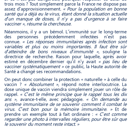
trois mois ? Tout simplement parce la France ne dispose pas
assez d’approvisionnement.
« Pour la population en bonne
santé qui a déjà eu le virus, étant donné la situation actuelle
d’un manque de doses, il n’y a pas d’urgence à se faire
vacciner », résume la chercheuse.
Néanmoins, il y a un bémol. L’immunité sur le long-terme
des personnes précédemment infectées n’est pas
connue.
« Les réponses immunitaires après infection sont
variables et plus ou moins importantes. Il faut être sûr
d’atteindre de bons niveaux d’immunité »,
souligne la
directrice de recherche. Raison pour laquelle, après avoir
estimé en décembre dernier qu’il n’y avait
« pas lieu de
vacciner systématiquement »
ce public, la Haute autorité de
Santé a changé ses recommandations.
On peut donc combiner la protection « naturelle » à celle du
vaccin ?
« Absolument »,
répond notre interlocutrice. La
dose unique de vaccin viendra simplement jouer un rôle de
rappel.
« C’est le même principe que le rappel tous les dix
ans »,
avance-t-elle, avec pédagogie.
« On demande au
système immunitaire de se souvenir comment il combat le
virus. C’est bon pour la mémoire immunitaire. »
Et de
prendre un exemple tout à fait ordinaire :
« C’est comme
regarder une photo à intervalles réguliers, pour être sûr que
le souvenir du moment reste intact. »